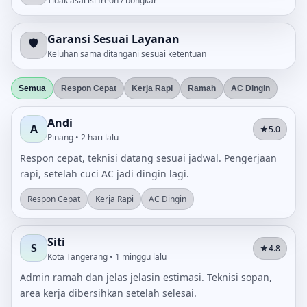
Tidak asal isi freon / bongkar
Garansi Sesuai Layanan
🛡️
Keluhan sama ditangani sesuai ketentuan
Semua
Respon Cepat
Kerja Rapi
Ramah
AC Dingin
Andi
A
★
5.0
Pinang • 2 hari lalu
Respon cepat, teknisi datang sesuai jadwal. Pengerjaan
rapi, setelah cuci AC jadi dingin lagi.
Respon Cepat
Kerja Rapi
AC Dingin
Siti
S
★
4.8
Kota Tangerang • 1 minggu lalu
Admin ramah dan jelas jelasin estimasi. Teknisi sopan,
area kerja dibersihkan setelah selesai.