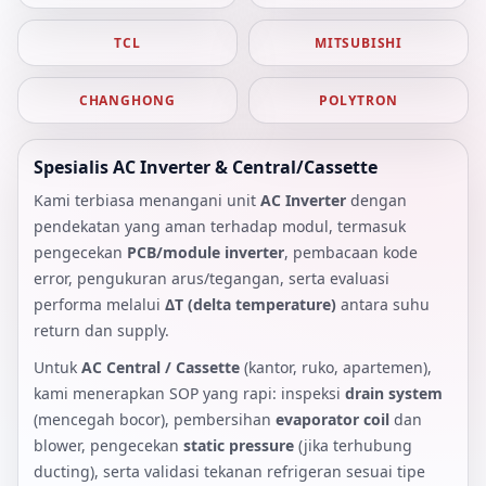
TCL
MITSUBISHI
CHANGHONG
POLYTRON
Spesialis AC Inverter & Central/Cassette
Kami terbiasa menangani unit
AC Inverter
dengan
pendekatan yang aman terhadap modul, termasuk
pengecekan
PCB/module inverter
, pembacaan kode
error, pengukuran arus/tegangan, serta evaluasi
performa melalui
ΔT (delta temperature)
antara suhu
return dan supply.
Untuk
AC Central / Cassette
(kantor, ruko, apartemen),
kami menerapkan SOP yang rapi: inspeksi
drain system
(mencegah bocor), pembersihan
evaporator coil
dan
blower, pengecekan
static pressure
(jika terhubung
ducting), serta validasi tekanan refrigeran sesuai tipe