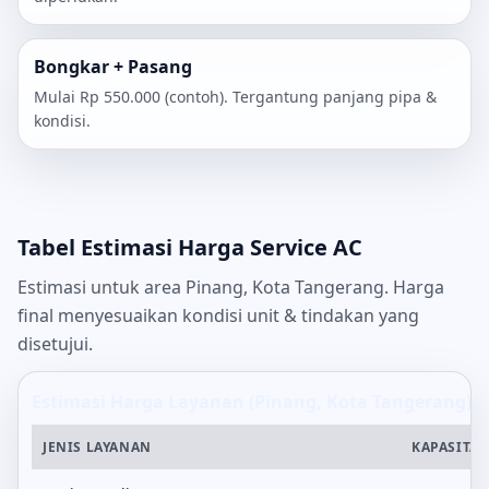
Bongkar + Pasang
Mulai Rp 550.000 (contoh). Tergantung panjang pipa &
kondisi.
Tabel Estimasi Harga Service AC
Estimasi untuk area Pinang, Kota Tangerang. Harga
final menyesuaikan kondisi unit & tindakan yang
disetujui.
Estimasi Harga Layanan (Pinang, Kota Tangerang)
JENIS LAYANAN
KAPASITAS