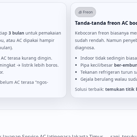
🧊 Freon
Tanda-tanda freon AC bo
etiap
3 bulan
untuk pemakaian
Kebocoran freon biasanya m
bu, atau AC dipakai hampir
sudah rendah. Namun penyebab
bulan).
diagnosa.
→ AC terasa kurang dingin.
Indoor tidak sedingin biasa
ngkat → listrik lebih boros.
Pipa kecil/besar
ber-embun
r.
Tekanan refrigeran turun s
Gejala berulang walau sud
belum AC terasa “ngos-
Solusi terbaik:
temukan titik 
 layanan Service AC Jatinegara Jakarta Timur — rapi, teruk