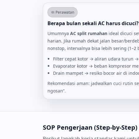
🧼 Perawatan
Berapa bulan sekali AC harus dicuci?
Umumnya
AC split rumahan
ideal dicuci s
harian. Jika rumah dekat jalan besar/berde
nonstop, intervalnya bisa lebih sering (1–2 
Filter cepat kotor → aliran udara turun 
Evaporator kotor → beban kompresor meni
Drain mampet → resiko bocor air di indoo
Rekomendasi aman: jadwalkan cuci rutin se
ngosan”.
SOP Pengerjaan (Step-by-Step)
Berikut langkah kerja standar kami untuk