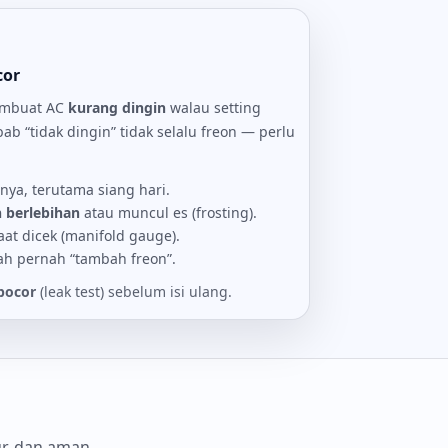
cor
embuat AC
kurang dingin
walau setting
 “tidak dingin” tidak selalu freon — perlu
nya, terutama siang hari.
 berlebihan
atau muncul es (frosting).
aat dicek (manifold gauge).
ah pernah “tambah freon”.
bocor
(leak test) sebelum isi ulang.
ur, dan aman.