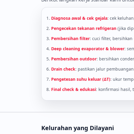
Diagnosa awal & cek gejala
: cek keluhan,
Pengecekan tekanan refrigeran
(jika di
Pembersihan filter
: cuci filter, bersihk
Deep cleaning evaporator & blower
: se
Pembersihan outdoor
: bersihkan conde
Drain check
: pastikan jalur pembuangan
Pengetesan suhu keluar (ΔT)
: ukur temp
Final check & edukasi
: konfirmasi hasil,
Kelurahan yang Dilayani