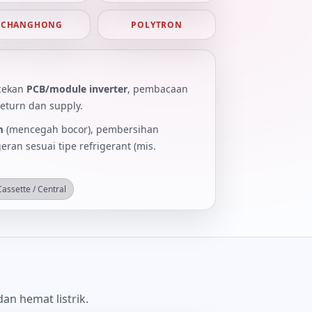
CHANGHONG
POLYTRON
cekan
PCB/module inverter
, pembacaan
eturn dan supply.
m
(mencegah bocor), pembersihan
eran sesuai tipe refrigerant (mis.
Cassette / Central
an hemat listrik.