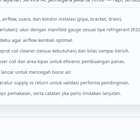
 airflow, suara, dan kondisi instalasi (pipa, bracket, drain).
perlukan): ukur dengan manifold gauge sesuai tipe refrigerant (R3
an debu agar airflow kembali optimal.
mprot coil cleaner (sesuai kebutuhan) dan bilas sampai bersih.
nser coil dan area kipas untuk efisiensi pembuangan panas.
 lancar untuk mencegah bocor air.
eratur supply vs return untuk validasi performa pendinginan.
 tips pemakaian, serta catatan jika perlu tindakan lanjutan.