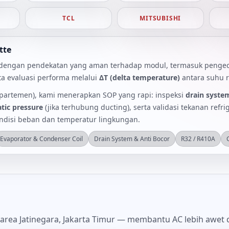
TCL
MITSUBISHI
tte
dengan pendekatan yang aman terhadap modul, termasuk penge
ta evaluasi performa melalui
ΔT (delta temperature)
antara suhu r
 apartemen), kami menerapkan SOP yang rapi: inspeksi
drain syste
atic pressure
(jika terhubung ducting), serta validasi tekanan refrig
disi beban dan temperatur lingkungan.
Evaporator & Condenser Coil
Drain System & Anti Bocor
R32 / R410A
rea Jatinegara, Jakarta Timur — membantu AC lebih awet d