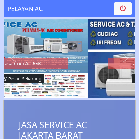
PELAYAN AC
Previous
Next
Jasa Service AC 75K
Pesan Sekarang
JASA SERVICE AC
JAKARTA BARAT